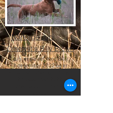
Norforge Juni
Ometyst's Billy Brown
Juni er parret med Billy
3.desember 2022 og er
konstatert drektig(ultralyd)
27.desember 2022.
Forventet termin er 4-8
februar
Informasjon om begge hundene finnes ved å